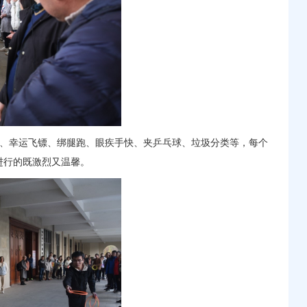
绳、幸运飞镖、绑腿跑、眼疾手快、夹乒乓球、垃圾分类等，每个
进行的既激烈又温馨。