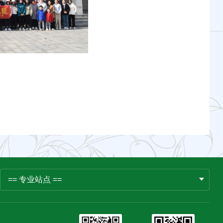
== 专业站点 ==