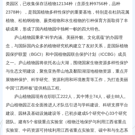
类园区，已收集保存活植物12134种（含原生种9756种，品种
2378种），是我国植物多样性保护的重要基地，特别是在杜鹃花属
植物、松柏纲植物、蕨类植物和水生植物的引种保育方面取得了丰
硕成果，形成了国内植物园中独树一帜的四大特色。
庐山植物园秉承“科学内涵、美丽外貌、文化底蕴”的办园理
念，与国际国内众多的植物研究机构建立了友好关系，是国际植物
园保护联盟（BGCI）和中国植物园联合保护计划（ICCBG）
成员
之一。庐山植物园将依托名山大湖，围绕国家生物资源多样性保护
与生态文明建设，聚焦亚热带山地及鄱阳湖湿地植物资源，重点开
展物种保护、科学研究、资源利用和环境教育等工作，为打造美丽
中国“江西样板”提供精品工程。
庐山植物园现有在职职工222人，其中博士74人，硕士88人。
庐山植物园正在全面推进人才队伍引进与学科建设、科研支撑平台
建设、园林及基础设施建设等，已初步建成5个研究中心33个研究
团队。建有5个省级重点实验室（植物迁地保护与利用
江西省
重点
实验室、中药资源可持续利用江西省重点实验室
、
碳中和与生态系