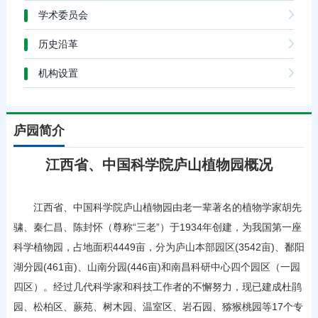
学术委员会
历史沿革
机构设置
庐园简介
江西省、中国科学院庐山植物园概况
江西省、中国科学院庐山植物园由老一辈著名的植物学家胡先
骕、秦仁昌、陈封怀（尊称“三老”）于1934年创建，为我国第一座
科学植物园，占地面积4449亩，分为庐山本部园区(3542亩)、鄱阳
湖分园(461亩)、山南分园(446亩)和南昌科研中心四个园区（一园
四区）。经过几代科学家和科技工作者的不懈努力，现已建成杜鹃
园、松柏区、蕨苑、树木园、温室区、岩石园、猕猴桃园等17个专