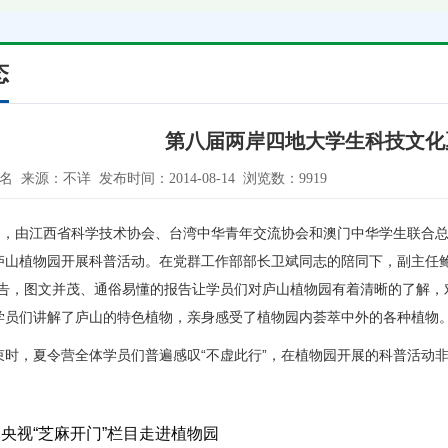
态
第八届两岸四地大学生科技文化
佚名 来源：不详 发布时间：2014-08-14 浏览数：9919
4日，由江西省科学技术协会、台湾中华青年交流协会和澳门中华学生联合总
庐山植物园开展科普活动。在党群工作部部长卫斌同志的陪同下，副主任
报告，图文并茂、通俗易懂的报告让学员们对庐山植物园有着清晰的了解
学员们讲解了庐山的特色植物，亲身感受了植物园内荟萃中外的各种植物
束时，夏令营全体学员们普遍感叹“不虚此行”，在植物园开展的科普活动
央视“芝麻开门”栏目走进植物园