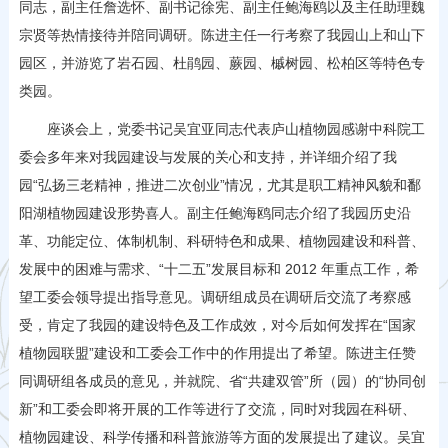
同志，副主任詹选怀、副书记徐宪、副主任鲍海鸥以及主任助理魏
宗贤等热情接待并陪同调研。陈进主任一行考察了我园山上和山下
园区，并游览了岩石园、杜鹃园、蕨园、槭树园、松柏区等特色专
类园。
座谈会上，党委书记吴宜亚同志代表庐山植物园感谢中科院工
委会多年来对我园建设与发展的关心和支持，并详细介绍了我
园“弘扬三老精神，推进二次创业”情况，尤其是职工精神风貌和鄱
阳湖植物园建设形势喜人。副主任鲍海鸥同志介绍了我园历史沿
革、功能定位、体制机制、科研特色和成果、植物园建设和科普、
发展中的困难与需求、“十二五”发展目标和 2012 年重点工作，希
望工委会领导提出指导意见。调研组成员在调研后交流了考察感
受，肯定了我园的建设特色及工作成效，对今后如何发挥在“国家
植物园联盟”建设和工委会工作中的作用提出了希望。陈进主任赞
同调研组各成员的意见，并就院、省“共建双管”所（园）的“协同创
新”和工委会即将开展的工作等进行了交流，同时对我园在科研、
植物园建设、科学传播和科普旅游等方面的发展提出了建议。吴宜