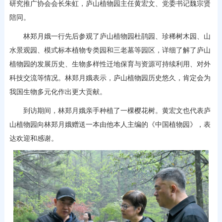
研究推广协会会长朱虹，庐山植物园主任黄宏文、党委书记魏宗贤
陪同。
林郑月娥一行先后参观了庐山植物园杜鹃园、珍稀树木园、山
水景观园、模式标本植物专类园和三老墓等园区，详细了解了庐山
植物园的发展历史、生物多样性迁地保育与资源可持续利用、对外
科技交流等情况。林郑月娥表示，庐山植物园历史悠久，肯定会为
我国生物多元化作出更大贡献。
到访期间，林郑月娥亲手种植了一棵樱花树。黄宏文也代表庐
山植物园向林郑月娥赠送一本由他本人主编的《中国植物园》，表
达欢迎和感谢。