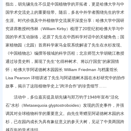
指出，胡先骕先生不仅是中国植物学的开拓者，更是哈佛大学与中
国学术交流史上的重要纽带。随后，多名中外学者围绕先生的学术
生涯、时代价值及中外植物学交流展开深度分享：哈佛大学中国研
究讲席教授柯伟林（William Kirby）梳理了20世纪初哈佛大学与中
国的学术互动脉络，还原了先生在中西科学对话中的关键角色；国
家植物园（北园）首席科学家马金双系统解读了先生在水杉发现、
《中国植物志》编撰等领域的科学历程；北京师范大学胡晓江教授
通过珍贵史料，展现了先生“乞得种树术、将以疗国贫”的家国情
怀；哈佛大学阿诺德树木园园长 William Friedman 与档案馆长
Lisa Pearson 详细讲述了先生与阿诺德树木园在水杉研究中的协作
故事，揭示了这段植物学史上“跨洋合作”的珍贵细节……
活动中，多位嘉宾提及胡先骕与郑万钧于1948年宣布“活化
石”水杉（Metasequoia glyptostroboides）发现的历史事件，并强
调其对全球植物科学的重要意义。由先生寄赠至阿诺德树木园的水
杉，已在园内成长为具有象征意义的参天大树，见证了中美两国跨
越百年的学术连结。