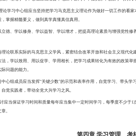
论学习中心组应当坚持把学习马克思主义理论作为做好一切工作的看家
质，掌握精髓要义，做到真学真懂真信真用。
德、学以修身、学以益智、学以增才，把提高理论素质与增强党性修养
论联系实际的马克思主义学风，紧密结合改革开放和社会主义现代化建
方法，学以致用、用以促学、学用相长，把学习成果转化为有效的政策举
实际问题的能力。
心组成员应当发挥“关键少数”的示范和表率作用，自觉学习、带头学习
、自觉实践者，带动全党大兴学习之风。
讨应当保证学习时间和质量每年应当集中一定时间学习，每季度不少于1
文章。
第四章 学习管理、考