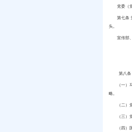
党委（党组
第七条 党
头。
宣传部、办
第八条 
（一）马克
略。
（二）党章
（三）党的
（四）国