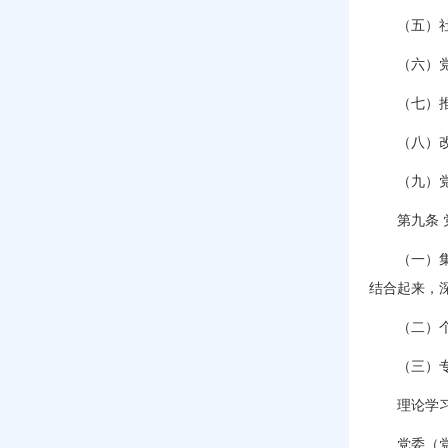
（五）社
（六）党的
（七）推进
（八）改革
（九）党中
第九条
（一）集体
结合起来，
（二）个人
（三）专题
理论学习中
党委（党组