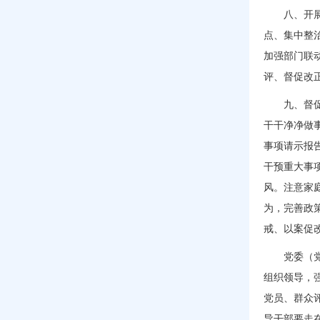
八、开
点、集中整
加强部门联
评、督促改
九、督
干干净净做
事项请示报
干预重大事
风。注意家
为，完善政
戒、以案促
党委（
组织领导，
党员、群众
导干部要走