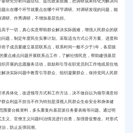
子要研究分析问题症结、提出政策措施，把调研成果转化为解决问
问题出在哪个环节就重点在哪个环节调研。对调研发现的问题，能
堆调研、作秀调研，不增加基层负担。
益高于一切，真心实意帮助群众解决实际困难，增强人民群众的获
的问题，制定年度民生实事计划。采取适当方式公开方案、进度和
导班子成员要建立基层联系点，联系时间一般不少于1年，各层级
中的重点难点问题开展联系点工作，了解社情民意，帮助建强基层
组织开展的志愿服务活动，鼓励和引导在职党员到工作地或居住地
在解决实际问题中教育引导群众、组织凝聚群众，保持党同人民群
要求具体化，改进领导方式和工作方法，决不做自以为领导满意却
护群众利益不担当不作为特别是漠视人民群众生命安全和身体健
核大范围要台账资料，多头重复向基层派任务要表格等问题。通过明
式主义、官僚主义问题纠治情况进行自查，加强督促整改。对形式
整治，防止反弹回潮。