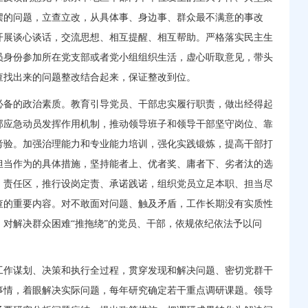
摆的问题，立查立改，从具体事、身边事、群众最不满意的事改
开展谈心谈话，交流思想、相互提醒、相互帮助。严格落实民主生
员身份参加所在党支部或者党小组组织生活，虚心听取意见，带头
查找出来的问题整改结合起来，保证整改到位。
必备的政治素质。教育引导党员、干部忠实履行职责，做出经得起
部应急动员发挥作用机制，推动领导班子和领导干部坚守岗位、靠
考验。加强治理能力和专业能力培训，强化实践锻炼，提高干部打
担当作为的具体措施，坚持能者上、优者奖、庸者下、劣者汰的选
、责任区，推行设岗定责、承诺践诺，组织党员立足本职、担当尽
查的重要内容。对不敢面对问题、触及矛盾，工作长期没有实质性
对解决群众困难“推拖绕”的党员、干部，依规依纪依法予以问
工作谋划、决策和执行全过程，贯穿发现和解决问题、密切党群干
事情，着眼解决实际问题，每年研究确定若干重点调研课题。领导