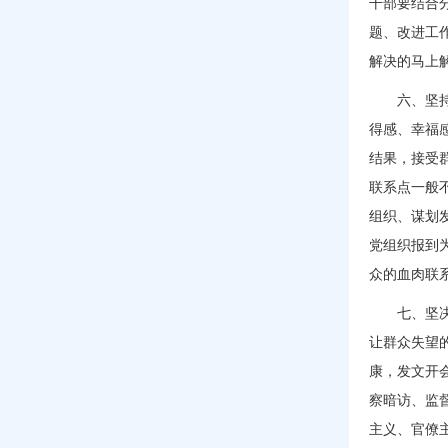
干部要结合
题、改进工
解决的马上
六、坚
得感、幸福
结果，接受
联系点一般
组织、谋划
党组织报到
众的血肉联
七、坚
让群众失望
康，发文开会
察暗访、监
主义、官僚