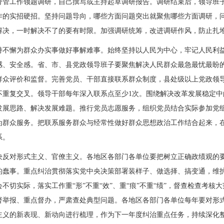
分管工作领题调研，自己撰写或主持起草调研报告。调研结束后，领导班
作的实招硬招。坚持问题导向，哪些方面问题突出就聚焦哪些方面调研，
解决，一时解决不了的要有时限。加强调研统筹，改进调研作风，防止扎
持不懈为群众办实事做好事解难事。始终坚持以人民为中心，牢记人民利
感、安全感。省、市、县党政领导班子要聚焦解决人民群众最急最忧最盼
群众评价和监督。完善党员、干部直接联系群众制度，县处级以上党政领
不重复交叉。领导干部每年深入联系点至少1次。围绕解决改革发展稳定
发展思路、解决发展难题。推行党员志愿服务，组织党员结合实际参加党
为群众服务。把联系服务群众与经常性做好群众思想政治工作结合起来，
系。
决反对形式主义、官僚主义。各地区各部门各单位要把树立正确政绩观的
的蠢事。重点纠治贯彻落实党中央决策部署装样子、做选择、搞变通，维
不切实际，落实工作重“形”不重“效”、重“痕”不重“绩”，督查检查考
督举报、重点督办，严肃查处典型问题。各地区各部门各单位每年要对形
主义的新表现、新动向进行梳理，作为下一年度纠治重点任务，持续深化