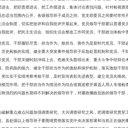
摆进去、把职责摆进去、把工作摆进去，集体讨论查找问题。针对检视查
况在适当范围内公开。各级领导班子成员之间、党支部委员之间要经常性
生活会制度，切实把批评和自我批评开展起来。党员领导干部要以普通党
自我批评。把民主生活会、组织生活会整改工作同党员、干部政治体检中
动党员、干部履职尽责、担当作为。敢担当、善作为是新时代党员、干部
、历史检验的实绩。健全重大突发事件领导班子应急处置机制和党员、干
导党员、干部关键时刻冲得上去、危难关头豁得出来、重大斗争中经得住
题、防风险的能力。健全干部担当作为的激励和保护机制，落实激励干部
，突出实干实绩考察考核干部，及时宣传表彰先进典型。建立党员先锋岗
锋模范作用。把干部担当作为情况作为结合巡视巡察开展选人用人专项检
反映强烈的问题长期得不到解决的领导班子，对庸政懒政怠政的领导干部，
焦破解重点难点问题加强调查研究。大兴调查研究之风，把调查研究贯穿
程。县处级以上领导班子要围绕贯彻落实党中央决策部署和当前正在做的