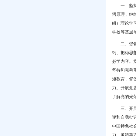
一、坚
悟原理，继
组）理论学
学校等基层
二、强
钙、把稳思
必学内容。
坚持和完善
矩教育，督
力。开展党
了解党的光
三、开
评和自我批
中国特色社
力、廉洁等