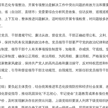
展常态化专项整治。开展专项整治是解决工作中突出问题的有效方法和重
治。省（自治区、直辖市）党委要综合分析民意收集、信访反映、巡视巡
动、上下互动，整体推进问题解决。适时组织开展专项检查，对问题较多
正。
促党员、干部遵规守纪、廉洁从政。督促党员、干部正确处理公私、义利
事，保持为民务实清廉的政治本色。党员领导干部要严守党的政治纪律和
告制度、领导干部个人有关事项报告制度等，知敬畏、存戒惧、守底线。
项记录制度，确保公正用权、依法用权、为民用权、廉洁用权。严格落实
庭家教家风建设，保持共产党人的高尚品格和廉洁操守。反对特权思想和
策规定，引导和督促领导干部主动规范、自我规范。对新任职党员领导干
改。
党组）要负起主体责任，结合统筹推进常态化疫情防控和经济社会发展、
强化督促指导，推动巩固深化“不忘初心、牢记使命”主题教育成果各项任
评价，及时发现解决存在的突出问题。上级党组织要派人列席下级党组织
在前、作表率，既抓自身又抓下级，形成一级抓一级、层层抓落实的工作