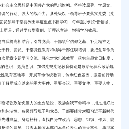
色社会主义思想是中国共产党的思想旗帜。坚持读原著、学原文、
协调的行动、强大的战斗力。县处级以上领导班子要落实党委（党
。党员领导干部要列出年度重点书目学习，每年至少到分管领域、
和上党课，通过学典型案例、听理论宣讲，增强学习效果。
与自我提高相结合，引导党员、干部筑牢信仰之基、补足精神之
化于行。党员、干部党性教育和领导干部任职培训，要把党章作为
1次党章专题学习交流。强化对党忠诚教育，落实主题党日制度，
党的意识、党员意识。加强党规党纪教育特别是政治纪律和政治规
党性教育基地等，开展革命传统教育，传承红色基因，激发前行动
习了解党成立以来的重大事件、重要会议、重要文件、重要人物，
不断增强政治免疫力的重要途径，发扬自我革命精神，用足用好批
性和纯洁性。各级领导班子和党员、干部要经常对照习近平新时代
照先进典型、身边榜样，查找自身在政治、思想、组织、作风、能
查反馈的意见，联系本地区本部门本单位发生的重大事件、典型案