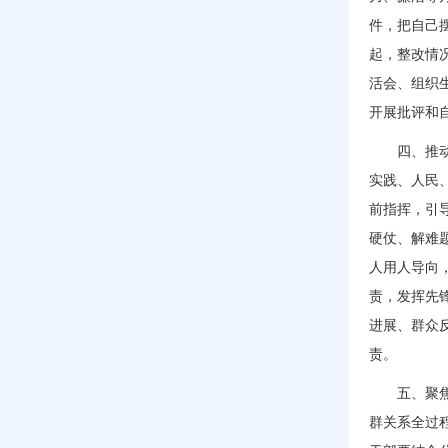
件，把自己
起，整改情
活会、组织
开展批评和
四、推
实践、人民
前指挥，引
硬仗、解难
人用人导向
责，发挥先
进展、群众
责。
五、聚
群关系全过