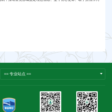
== 专业站点 ==