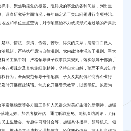
要抓手。聚焦动摇党的根基、阻碍党的事业的各种问题，列出重
察、调查研究等方面情况，每年确定若干突出问题进行专项整治。
的地区和单位重点查访，对专项整治不力或搞形式走过场的严肃批
、是非、情法、亲清、俭奢、苦乐、得失的关系，清清白白做人，
政治规矩，严格执行廉洁自律准则、党内政治生活若干准则、重大
坚持民主集中制，严格领导班子议事决策规则，落实领导干部插手
中央八项规定及其实施细则精神，坚持自查自纠，驰而不息改进作
特权行为，全面规范领导干部配偶、子女及其配偶经商办企业行
部及时开展廉政谈话。常态化开展警示教育，以案明纪、以案为
改革发展稳定等各方面工作和人民群众对美好生活的新期待，加强
务落地见效。加强考核评估，通过听取意见、随机查访测评，了解
的民主生活会、专题学习研讨会等，加强具体指导。领导机关、领
机制，推动全党形成坚定理想信念、坚守初心使命、敢于担当作为