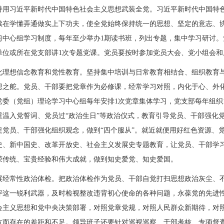
持用习近平新时代中国特色社会主义思想武装全党。习近平新时代中国特
续在学懂弄通做实上下功夫，使全党始终保持统一的思想、坚定的意志、
习中心组学习制度，每年至少举办1期读书班，列出专题，集中学习研讨
单位或所在党支部讲1次专题党课。党员要按时参加党员大会、党小组会
化理想信念教育和党性教育。坚持集中培训与日常教育相结合、组织教育
想之舵。党员、干部要把党章作为必修课，经常学习对照，内化于心、外
党委（党组）理论学习中心组每年安排1次党章集体学习，党支部每年组织
重温入党誓词、党员过“政治生日”等政治仪式，教育引导党员、干部强化
促党员、干部强化组织观念，做到“四个服从”。就近就便用好红色资源、
史、新中国史、改革开放史、社会主义发展史专题教育，让党员、干部学
荣传统、宝贵经验和伟大成就，做到知史爱党、知史爱国。
展经常性政治体检。把政治体检作为党员、干部自觉打扫思想政治灰尘、
评这一锐利武器，及时检视整改违背初心使命的各种问题，永葆党的先进
会主义思想和党中央决策部署，对照党章党规，对照人民群众新期待，对
方面存在的差距和不足。领导班子还要针对巡视巡察、干部考核、专项督