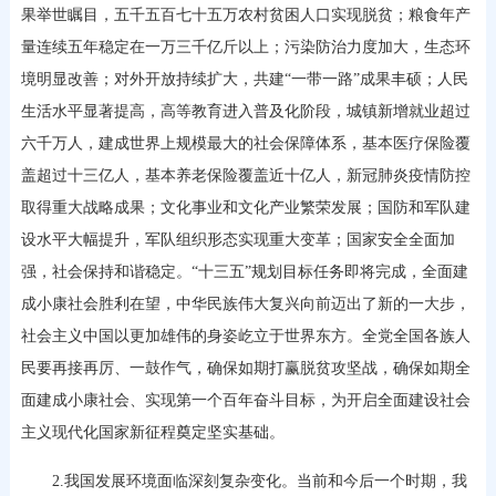
果举世瞩目，五千五百七十五万农村贫困人口实现脱贫；粮食年产
量连续五年稳定在一万三千亿斤以上；污染防治力度加大，生态环
境明显改善；对外开放持续扩大，共建“一带一路”成果丰硕；人民
生活水平显著提高，高等教育进入普及化阶段，城镇新增就业超过
六千万人，建成世界上规模最大的社会保障体系，基本医疗保险覆
盖超过十三亿人，基本养老保险覆盖近十亿人，新冠肺炎疫情防控
取得重大战略成果；文化事业和文化产业繁荣发展；国防和军队建
设水平大幅提升，军队组织形态实现重大变革；国家安全全面加
强，社会保持和谐稳定。“十三五”规划目标任务即将完成，全面建
成小康社会胜利在望，中华民族伟大复兴向前迈出了新的一大步，
社会主义中国以更加雄伟的身姿屹立于世界东方。全党全国各族人
民要再接再厉、一鼓作气，确保如期打赢脱贫攻坚战，确保如期全
面建成小康社会、实现第一个百年奋斗目标，为开启全面建设社会
主义现代化国家新征程奠定坚实基础。
2.我国发展环境面临深刻复杂变化。当前和今后一个时期，我