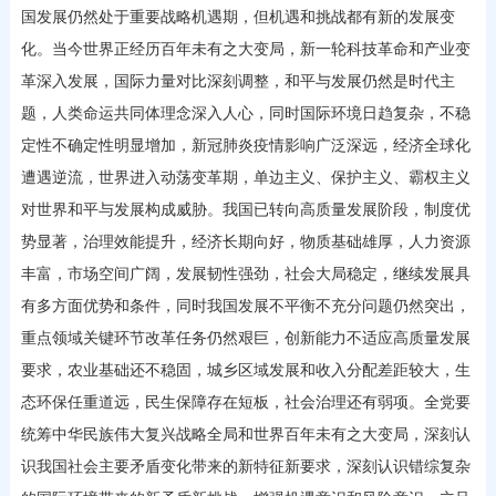
国发展仍然处于重要战略机遇期，但机遇和挑战都有新的发展变
化。当今世界正经历百年未有之大变局，新一轮科技革命和产业变
革深入发展，国际力量对比深刻调整，和平与发展仍然是时代主
题，人类命运共同体理念深入人心，同时国际环境日趋复杂，不稳
定性不确定性明显增加，新冠肺炎疫情影响广泛深远，经济全球化
遭遇逆流，世界进入动荡变革期，单边主义、保护主义、霸权主义
对世界和平与发展构成威胁。我国已转向高质量发展阶段，制度优
势显著，治理效能提升，经济长期向好，物质基础雄厚，人力资源
丰富，市场空间广阔，发展韧性强劲，社会大局稳定，继续发展具
有多方面优势和条件，同时我国发展不平衡不充分问题仍然突出，
重点领域关键环节改革任务仍然艰巨，创新能力不适应高质量发展
要求，农业基础还不稳固，城乡区域发展和收入分配差距较大，生
态环保任重道远，民生保障存在短板，社会治理还有弱项。全党要
统筹中华民族伟大复兴战略全局和世界百年未有之大变局，深刻认
识我国社会主要矛盾变化带来的新特征新要求，深刻认识错综复杂