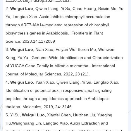
21110.1016/j.indcrop.2024.118252.
2.
Weigui Luo
, Qiwen Liang, Yi Su, Chao Huang, Beixin Mo, Yu
Yu, Langtao Xiao. Auxin inhibits chlorophyll accumulation
through ARF7-IAA14-mediated repression of chlorophyll
biosynthesis genes in Arabidopsis. Frontiers in Plant
Science, 2023,14:1172059
3.
Weigui Luo
, Nian Xiao, Feiyan Wu, Beixin Mo, Wenwen
Kong, Yu Yu. Genome-Wide Identification and Characterization
of YUCCA Gene Family in Mikania micrantha. International
Journal of Molecular Sciences, 2022, 23 (21).
4.
Weigui Luo
, Yuan Xiao, Qiwen Liang, Yi Su, Langtao Xiao.
Identification of potential auxin-responsive small signaling
peptides through a peptidomics approach in Arabidopsis
thaliana. Molecules, 2019, 24: 3146.
5. Yi Su,
Weigui Luo
, Xiaofei Chen, Huizhen Liu, Yueqing
Hu,Wanghuang Lin, Langtao Xiao. Auxin Extraction and