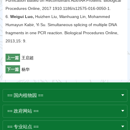
Purification Based on Recombinant Aux/IAA Proteins. Biological
Procedures Online, 2017 1910.1186/s12575-016-0050-1.
6.
Weigui Luo,
Huizhen Liu, Wanhuang Lin, Mohammed
Humayun Kabir, Yi Su. Simultaneous splicing of multiple DNA
fragments in one PCR reaction. Biological Procedures Online,
2013,15: 9.
上一篇
王启超
下一篇
杨华
== 国内植物园 ==
== 政府网站 ==
== 专业站点 ==