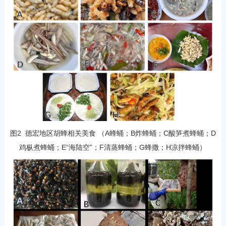
图2 德宏地区胡蜂相关美食 （A蜂蛹；B炸蜂蛹；C酸笋煮蜂蛹；D
鸡枞煮蜂蛹；E“海陆空”；F清蒸蜂蛹；G蜂撒；H凉拌蜂蛹）