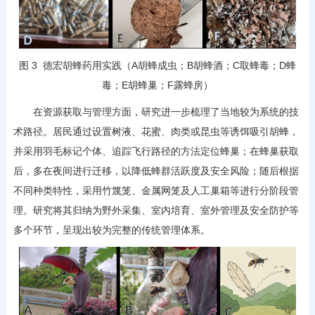
图 3 德宏胡蜂药用实践（A胡蜂成虫；B胡蜂酒；C取蜂毒；D蜂
毒；E胡蜂巢；F露蜂房）
在资源获取与管理方面，研究进一步梳理了当地较为系统的技
术路径。居民通过设置树液、花蜜、肉类或昆虫等诱饵吸引胡蜂，
并采用羽毛标记个体、追踪飞行路径的方法定位蜂巢；在蜂巢获取
后，多在夜间进行迁移，以降低蜂群活跃度及安全风险；随后根据
不同种类特性，采用竹篾笼、金属网笼及人工巢箱等进行分阶段管
理。研究将其归纳为野外采集、室内培育、室外管理及安全防护等
多个环节，呈现出较为完整的传统管理体系。