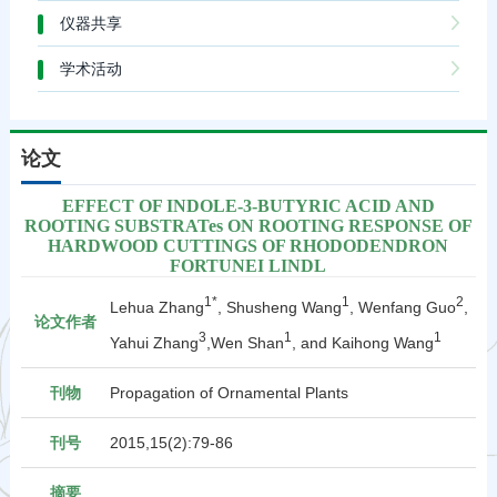
仪器共享
学术活动
论文
EFFECT OF INDOLE-3-BUTYRIC ACID AND
ROOTING SUBSTRATes ON ROOTING RESPONSE OF
HARDWOOD CUTTINGS OF RHODODENDRON
FORTUNEI LINDL
1*
1
2
Lehua Zhang
, Shusheng Wang
, Wenfang Guo
,
论文作者
3
1
1
Yahui Zhang
,Wen Shan
, and Kaihong Wang
刊物
Propagation of Ornamental Plants
刊号
2015,15(2):79-86
摘要