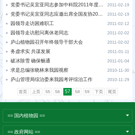
党委书记吴宜亚同志参加中科院2011年度工作会议
2011-02-19
党委书记吴宜亚同志应邀出席全国友协2011年春节联欢晚会
2011-02-19
园领导走访困难职工
2011-02-12
园领导走访慰问离休老同志
2011-02-02
庐山植物园召开年终领导干部大会
2011-02-02
务虚求实 共谋发展
2011-01-11
破冰除雪 确保畅通
2011-01-04
求是总编张晓林来我园视察
2010-11-30
庐山管理局综治委来我园考评综治工作
2010-11-29
57
首页
上页
55
56
58
59
下页
尾页
== 国内植物园 ==
== 政府网站 ==