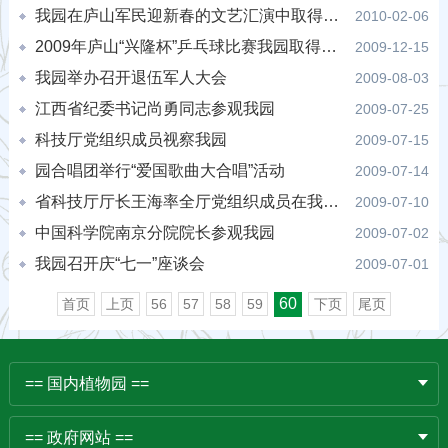
我园在庐山军民迎新春的文艺汇演中取得优异成绩
2010-02-06
2009年庐山“兴隆杯”乒乓球比赛我园取得优异成绩
2009-12-15
我园举办召开退伍军人大会
2009-08-03
江西省纪委书记尚勇同志参观我园
2009-07-25
科技厅党组织成员视察我园
2009-07-15
园合唱团举行“爱国歌曲大合唱”活动
2009-07-14
省科技厅厅长王海率全厅党组织成员在我园就分园问题现场办公
2009-07-10
中国科学院南京分院院长参观我园
2009-07-02
我园召开庆“七一”座谈会
2009-07-01
60
首页
上页
56
57
58
59
下页
尾页
== 国内植物园 ==
== 政府网站 ==