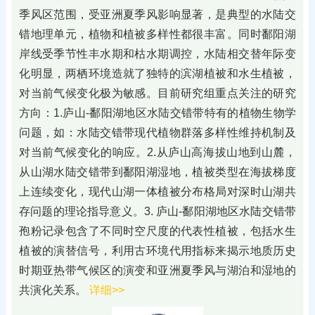
季风区范围，受亚洲夏季风影响显著，是典型的水陆交
错地理单元，植物和植被多样性都很丰富。同时鄱阳湖
岸线受季节性丰水期和枯水期调控，水陆相交替年际变
化明显，两栖环境造就了独特的滨湖植被和水生植被，
对当前气候变化极为敏感。目前研究组重点关注的研究
方向：1.庐山-鄱阳湖地区水陆交错带特有的植物生物学
问题，如：水陆交错带现代植物群落多样性维持机制及
对当前气候变化的响应。2.从庐山高海拔山地到山麓，
从山湖水陆交错带到鄱阳湖湿地，植被类型在海拔梯度
上连续变化，现代山湖一体植被分布格局对深时山湖共
存问题的理论指导意义。3. 庐山-鄱阳湖地区水陆交错带
孢粉记录包含了不同时空尺度的代表性植被，包括水生
植被的演替信号，利用古环境代用指标来揭示地质历史
时期亚热带气候区的演变和亚洲夏季风与湖泊和湿地的
共演化关系。
详细>>