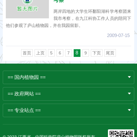
考察
两岸四地的大学生环鄱阳湖科学考察团来
我市考察，在九江科协工作人员的陪同下
他们参观了庐山植物园，并在我园留影。
2009-07-15
8
首页
上页
5
6
7
9
下页
尾页
== 国内植物园 ==
== 政府网站 ==
== 专业站点 ==
© 2023 江西省、中国科学院庐山植物园版权所有