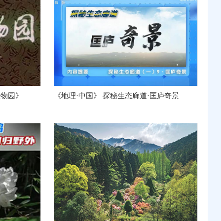
植物园》
《地理·中国》 探秘生态廊道·匡庐奇景