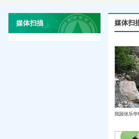
媒体扫
媒体扫描
我园张乐华研