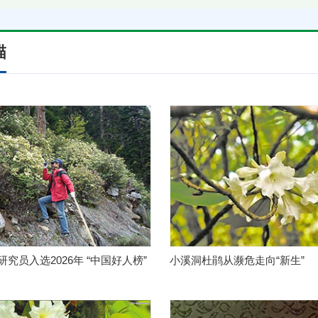
描
究员入选2026年 “中国好人榜”
小溪洞杜鹃从濒危走向“新生”